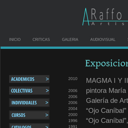
INICIO
CRITICAS
GALERIA
AUDIOVISUAL
Exposicio
2010
MAGMA I Y II,
pintora María
2006
2006
Galería de Art
2006
2004
“Ojo Caníbal”
2000
“Ojo Caníbal”
1996
1991