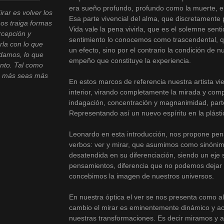
era sueño profundo, profundo como la muerte, en
rar es volver los
Esa parte vivencial del alma, que discretamente 
nos traiga formas
Vida vale la pena vivirla, que es el solemne sent
rcepción y
sentimiento lo conocemos como trascendental, q
rla con lo que
un efecto, sino por el contrario la condición de n
damos, lo que
empeño que constituye la experiencia.
nto. Tal como
to más seas más
En estos marcos de referencia nuestra artista vi
interior, virando completamente la mirada y co
indagación, concentración y magnanimidad, parte
Representando así un nuevo espíritu en la plás
Leonardo en esta introducción, nos propone pens
verbos: ver y mirar, que asumimos como sinóni
desatendida en su diferenciación, siendo un eje 
pensamientos, diferencia que no podemos dejar 
concebimos la imagen de nuestros universos.
En nuestra óptica el ver se nos presenta como al
cambio el mirar es eminentemente dinámico y ac
nuestras transformaciones. Es decir miramos y 