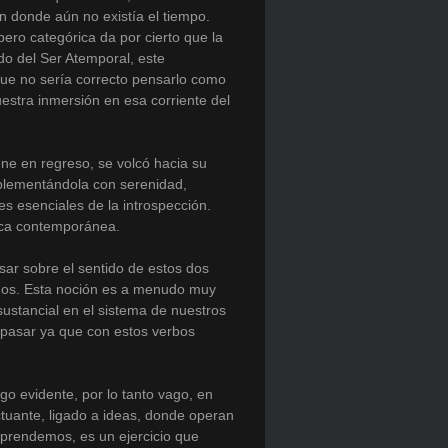
 donde aún no existía el tiempo.
pero categórica da por cierto que la
ido del Ser Atemporal, este
ue no sería correcto pensarlo como
uestra inmersión en esa corriente del
ene en regreso, se volcó hacia su
mplementándola con serenidad,
s esenciales de la introspección.
tica contemporánea.
ar sobre el sentido de estos dos
mos. Esta noción es a menudo muy
sustancial en el sistema de nuestros
pasar ya que con estos verbos
go evidente, por lo tanto vago, en
tuante, ligado a ideas, donde operan
aprendemos, es un ejercicio que