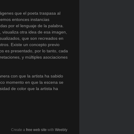
mágenes que el poeta traspasa al
enemos entonces instancias
das por el lenguaje de la palabra.
, visualiza otra idea de esa imagen,
isualizados, que son recreados en
otros. Existe un concepto previo
os es presentado, por lo tanto, cada
etaciones, y múltiples asociaciones
nera con que la artista ha sabido
ágico momento en que la escena se
idad de color que la artista ha
Create a
free web site
with
Weebly