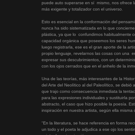
puede auto superarse en sí mismo, nos ofrece l
más exigente y totalizador con el universo.
Esto es esencial en la conformación del pensami
nunca ha sido sistematizada en lo que concierne
plástica, ya que lo confundimos habitualmente co
capacidad orgánica que poseemos los seres hum
luego registrarla, ese es el gran aporte de la arti
propio lenguaje, revelarnos las cosas con una 
expresar sus descubrimientos, con un determini
con los ojos cerrados que en el anhelo de la inmo
Una de las teorías, más interesantes de la Histori
del Arte del Neolítico al del Paleolítico, se debió 
que trajo como consecuencia inmediata la tentaci
para las expresiones individuales y sustituirla po
abstracto, el caso que hizo posible la poesía. Est
inspiración en nuestra artista, según ella misma
“En la literatura, se hace referencia en forma recu
un todo y el poeta le adjudica a ese ojo los sent